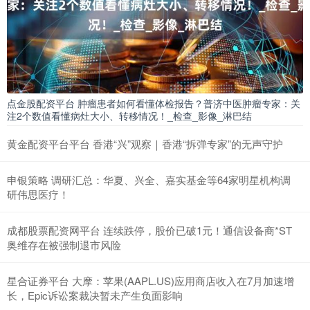
点金股配资平台 肿瘤患者如何看懂体检报告？普济中医肿瘤专家：关
注2个数值看懂病灶大小、转移情况！_检查_影像_淋巴结
黄金配资平台平台 香港“兴”观察｜香港“拆弹专家”的无声守护
申银策略 调研汇总：华夏、兴全、嘉实基金等64家明星机构调
研伟思医疗！
成都股票配资网平台 连续跌停，股价已破1元！通信设备商*ST
奥维存在被强制退市风险
星合证券平台 大摩：苹果(AAPL.US)应用商店收入在7月加速增
长，Epic诉讼案裁决暂未产生负面影响