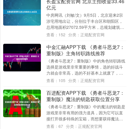
长盈宝配资官网 北京土拍收金33.46
亿元
中房网讯（刘敏/文）9月5日，北京迎来2宗
涉宅用地出让，分别位于丰台区和朝阳区，
总用地面积27072.59平方米，总规划建筑面
积65588平方米，总起始价33.....
查看：
152
分类：
正规配资官网
中金汇融APP下载 《勇者斗恶龙7：
重制版》主角转职路线推荐
《勇者斗恶龙7：重制版》中的角色转职路线
选择是游戏里非常重要的事情，选的好战斗
力就会非常高，选的不好基本上就废了，首
先是主角的转职路线，主角的特点就是成长
查看：
105
分类：
正规配资官网
均衡，....
百进配资APP下载 《勇者斗恶龙7：
重制版》魔法的钥匙获取位置分享
《勇者斗恶龙7：重制版》中的魔法的钥匙是
游戏里非常有用的强力道具，因为它可以直
接打开很多特殊的宝箱，而想要获得魔法钥
匙可以先去拿到魔法地毯，之后我们来到奥
查看：
67
分类：
正规配资官网