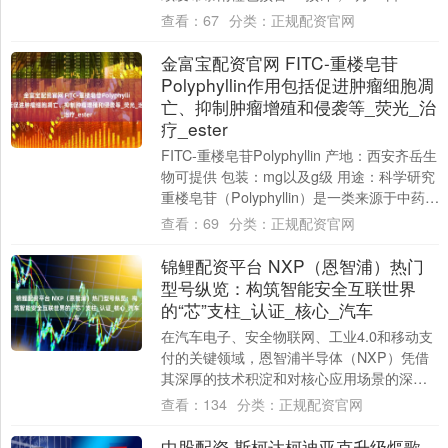
至15日08时，广东大部、广西大....
查看：
67
分类：
正规配资官网
金富宝配资官网 FITC-重楼皂苷
Polyphyllin作用包括促进肿瘤细胞凋
亡、抑制肿瘤增殖和侵袭等_荧光_治
疗_ester
FITC-重楼皂苷Polyphyllin 产地：西安齐岳生
物可提供 包装：mg以及g级 用途：科学研究
重楼皂苷（Polyphyllin）是一类来源于中药材
重楼....
查看：
69
分类：
正规配资官网
锦鲤配资平台 NXP（恩智浦）热门
型号纵览：构筑智能安全互联世界
的“芯”支柱_认证_核心_汽车
在汽车电子、安全物联网、工业4.0和移动支
付的关键领域，恩智浦半导体（NXP）凭借
其深厚的技术积淀和对核心应用场景的深刻
理解，打造了一系列性能卓越、安全可靠且
查看：
134
分类：
正规配资官网
久....
中股配资 斯柯达柯迪亚克升级熰歌