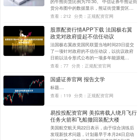
的牛熊街货比例为70:30。 中信证券牛熊证街
货分布图中的数据显示，熊证街货重货区在
27400-27499区间，该区....
查看：
212
分类：
正规配资官网
股票配资行情APP下载 法国极右翼
政党对政府提起不信任动议
法国极右翼政党国民联盟当地时间23日提交
了一项针对政府的不信任动议，以抗议政府
日前以法令形式公布的一项多年能源规
划。....
查看：
77
分类：
正规配资官网
国盛证券官网 报告文学
标题....
查看：
119
分类：
正规配资官网
易投投配资官网 美拟将载人绕月飞行
任务火箭和飞船撤回装配大楼
美国航空航天局22日表示，由于综合演练后
发现新技术问题，计划最早于本月24日启动