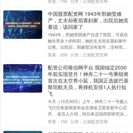
查看：
156
分类：
正规配资官网
为下....
中国股票配资网 1943年郭婉莹难
产，丈夫却夜宿寡妇家，出院后她笑
着说：该回家了
1943年，郭婉莹因难产住进了医院，可就在
她生死未卜的时刻，她的丈夫却在寡妇家中
过夜。出院后，郭婉莹没有发作，没有情绪
崩溃，而是默默打理自己，换上了精致的衣
查看：
208
分类：
正规配资官网
服，....
配资公司唯信网平台 我国锚定2030
年前实现登月！神舟二十一号乘组将
首次在太空养小鼠，我国正选拔巴基
斯坦航天员，将择机安排1人执行短
飞
今天（10月30日）上午，神舟二十一号载人
飞行任务新闻发布会在酒泉卫星发射中心召
开。 发言人介绍，经任务总指挥部研究决
定，瞄准北京时间10月31日23时44分发....
查看：
158
分类：
正规配资官网