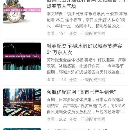
爆春节人气场
本文转自：镇江日报 本报通讯员 王俊东 本报
记者 林兰 这个春节，京口区开启“人从众”模
式，年味十足，热闹非凡。精彩纷呈的文旅
活动成为吸引人流的核心引擎，让京口....
查看：
194
分类：
正规配资官网
融券配资 郓城水浒好汉城春节待客
31万余人次
菏泽报业全媒体记者 姜培军 好汉迎宾、舞狮
表演、冰雕盛宴、非遗打铁花……今年春节
假期，郓城水浒好汉城景区白天好戏连台，
夜晚灯火璀璨，浓郁的民俗特色与丰富的文
查看：
143
分类：
正规配资官网
旅活....
领航优配官网 “高市已产生错觉”
近期，日本多家媒体披露，日本众议院选举
刚结束，高市就以“祝贺当选”为名，向315名
自民党籍众议员发放礼品，外包装还署着“高
市”的名字，总花费超过1000万日元，....
查看：
202
分类：
正规配资官网