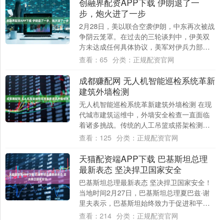
创融界配资APP下载 伊朗退了一
步，炮火进了一步
2月28日，美以联合空袭伊朗，中东再次被战
争阴云笼罩。在过去的三轮谈判中，伊美双
方未达成任何具体协议，美军对伊兵力部署
规模更堪比1998年“沙漠之狐”行动。 然....
查看：
65
分类：
正规配资官网
成都赚配网 无人机智能巡检系统革新
建筑外墙检测
无人机智能巡检系统革新建筑外墙检测 在现
代城市建筑运维中，外墙安全检查一直面临
着诸多挑战。传统的人工吊篮或搭架检测方
式不仅效率低下、成本高昂，更存在显著的
查看：
125
分类：
正规配资官网
安全隐....
天猫配资端APP下载 巴基斯坦总理
最新表态 坚决捍卫国家安全
巴基斯坦总理最新表态 坚决捍卫国家安全！
当地时间2月27日，巴基斯坦总理夏巴兹·谢
里夫表示，巴基斯坦始终致力于促进和平，
但绝不允许任何损害国家完整的行为发生。
查看：
214
分类：
正规配资官网