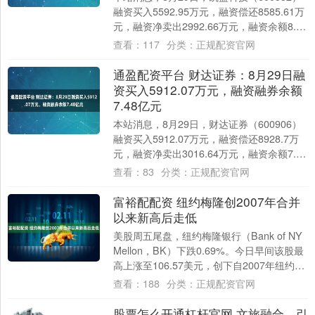
融资买入5592.95万元，融资偿还8585.61万
元，融资净卖出2992.66万元，融资余额8.07
亿元，近20....
查看：
117
分类：
正规配资官网
通盈配资平台 财达证券：8月29日融
资买入5912.07万元，融资融券余额
7.48亿元
本站消息，8月29日，财达证券（600906）
融资买入5912.07万元，融资偿还8928.7万
元，融资净卖出3016.64万元，融资余额7.45
亿元，近20个....
查看：
83
分类：
正规配资官网
富裕配配资 纽约梅隆创2007年合并
以来新高后走低
美股周五尾盘，纽约梅隆银行（Bank of NY
Mellon，BK）下跌0.69%。今日早间该股最
高上涨至106.57美元，创下自2007年纽约银
行（BNY）....
查看：
188
分类：
正规配资官网
股票怎么开通杠杆官网 文旅融合，引