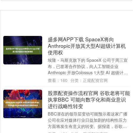
盛多网APP下载 SpaceX将向
Anthropic开放其大型AI超级计算机
使用权
埃隆・马斯克旗下的 SpaceX 公司于周三宣
布，已签署合作协议，向人工智能企业
Anthropic 开放Colossus 1大型 AI 超级计算
机的使用权限。....
查看：
160
分类：
正规配资官网
股票配资操作流程官网 谷歌老将可能
执掌BBC 可能向数字化和商业意识
进行战略性转变
BBC潜在的领导层变动可能预示着这家广播
公司在应对媒体行业日益加剧的结构性压力
方面将发生有意义的转变。据报道，谷歌资
深高管马特·布里廷已获得董事会批准，将成