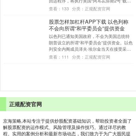
回运程序，将执行美国“阿耳忒弥斯2号”载人
绕月飞行任务的火箭和飞船从发射台运回
查看：
133
分类：
正规配资官网
装....
股票怎样加杠杆APP下载 以色列称
不会向所谓“和平委员会”提供资金
以色列已通知美国政府，不会为美国总统特
朗普设立的所谓“和平委员会”提供资金。以色
列安全内阁成员泽夫·埃尔金当天在接受采访
时证实相关消息。他表示，以色列“没有理
查看：
111
分类：
正规配资官网
由....
正规配资官网
京海策略,本站专注于提供炒股配资基础知识，帮助投资者全面了
解股票配资的运作模式、风险管理及操作技巧。通过详尽的教
程、实用的案例分析和最新市场动态，我们致力于为广大股民提