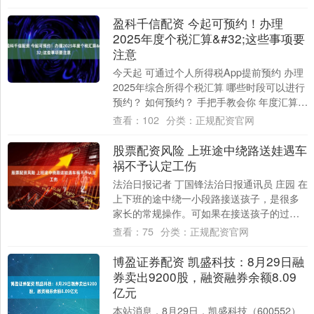
尔菲镇....
盈科千信配资 今起可预约！办理
2025年度个税汇算&#32;这些事项要
注意
今天起 可通过个人所得税App提前预约 办理
2025年综合所得个税汇算 哪些时段可以进行
预约？ 如何预约？ 手把手教会你 年度汇算的
时间范围是什么？ 纳税人可以....
查看：
102
分类：
正规配资官网
股票配资风险 上班途中绕路送娃遇车
祸不予认定工伤
法治日报记者 丁国锋法治日报通讯员 庄园 在
上下班的途中绕一小段路接送孩子，是很多
家长的常规操作。可如果在接送孩子的过程
中发生意外，受伤的家长是否可以被认定为
查看：
75
分类：
正规配资官网
工....
博盈证券配资 凯盛科技：8月29日融
券卖出9200股，融资融券余额8.09
亿元
本站消息，8月29日，凯盛科技（600552）