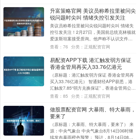
他....
升富策略官网 美议员称希拉里被问尖
锐问题时尖叫 情绪失控引发关注
美议员称希拉里被问尖锐问题时尖叫 情绪失
控引发关注！2月27日，美国前总统克林顿就
爱泼斯坦案接受质询。他声称不认识文件照
片中与他同处按摩浴缸中的女子，并且没有
查看：
76
分类：
正规配资官网
与....
易配资APP下载 港汇触发弱方保证
香港金管局再买入33.76亿港元
（原标题：港汇触发弱方保证 香港金管局再
买入33.76亿港元） 智通财经APP获悉，港
汇触发7.85“弱方兑换保证”，香港金管局公
布，8月14日纽约交易时段收市....
查看：
85
分类：
正规配资官网
做股票配资官网 大暴雨、特大暴雨，
要来了
（原标题：大暴雨、特大暴雨，要来了） 来
源：中央气象台 中央气象台8月14日06时继
续发布暴雨橙色预警： 预计，8月14日08时