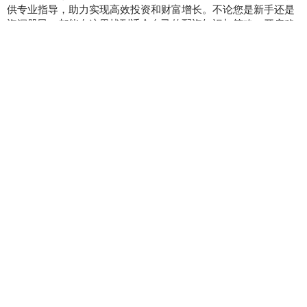
供专业指导，助力实现高效投资和财富增长。不论您是新手还是
资深股民，都能在这里找到适合自己的配资知识与策略，开启稳
健投资之旅！
话题标签
亮相
外交部
雪梨
上海
回归
第一
金矿
曝光
香港
帕金森
美国
中国