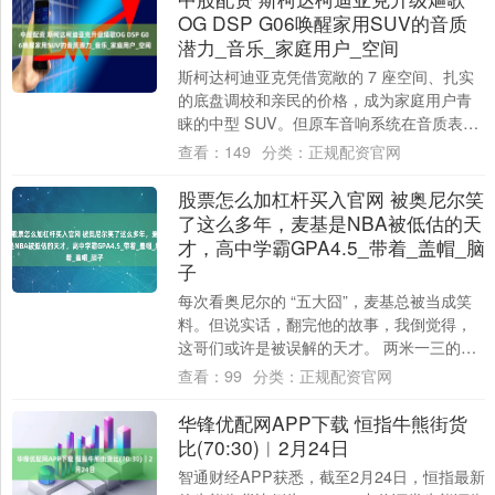
OG DSP G06唤醒家用SUV的音质
潜力_音乐_家庭用户_空间
斯柯达柯迪亚克凭借宽敞的 7 座空间、扎实
的底盘调校和亲民的价格，成为家庭用户青
睐的中型 SUV。但原车音响系统在音质表现
上，却与车辆的实用属性存在差距，尤其
查看：
149
分类：
正规配资官网
在....
股票怎么加杠杆买入官网 被奥尼尔笑
了这么多年，麦基是NBA被低估的天
才，高中学霸GPA4.5_带着_盖帽_脑
子
每次看奥尼尔的 “五大囧”，麦基总被当成笑
料。但说实话，翻完他的故事，我倒觉得，
这哥们或许是被误解的天才。 两米一三的身
高，臂展却有两米二九，站在篮下跟座小山
查看：
99
分类：
正规配资官网
似....
华锋优配网APP下载 恒指牛熊街货
比(70:30)︱2月24日
智通财经APP获悉，截至2月24日，恒指最新